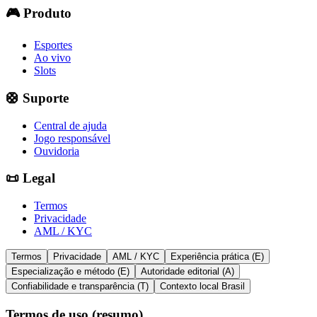
🎮
Produto
Esportes
Ao vivo
Slots
🛟
Suporte
Central de ajuda
Jogo responsável
Ouvidoria
📜
Legal
Termos
Privacidade
AML / KYC
Termos
Privacidade
AML / KYC
Experiência prática (E)
Especialização e método (E)
Autoridade editorial (A)
Confiabilidade e transparência (T)
Contexto local Brasil
Termos de uso (resumo)