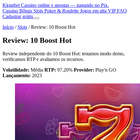
Kkggbet
Cassino online e apostas — pagando no Pix.
Cassino
Bônus
Slots
Poker & Roulette
Jogos em alta
VIP
FAQ
Cadastrar grátis
Início
/
Slots
/
Review: 10 Boost Hot
Review: 10 Boost Hot
Review independente do 10 Boost Hot: testamos modo demo,
verificamos RTP e avaliamos os recursos.
Volatilidade:
Média
RTP:
97.20%
Provider:
Play'n GO
Lançamento:
2023