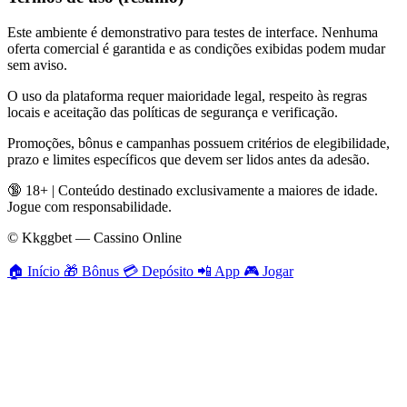
Este ambiente é demonstrativo para testes de interface. Nenhuma
oferta comercial é garantida e as condições exibidas podem mudar
sem aviso.
O uso da plataforma requer maioridade legal, respeito às regras
locais e aceitação das políticas de segurança e verificação.
Promoções, bônus e campanhas possuem critérios de elegibilidade,
prazo e limites específicos que devem ser lidos antes da adesão.
🔞 18+ | Conteúdo destinado exclusivamente a maiores de idade.
Jogue com responsabilidade.
© Kkggbet — Cassino Online
🏠
Início
🎁
Bônus
💳
Depósito
📲
App
🎮
Jogar