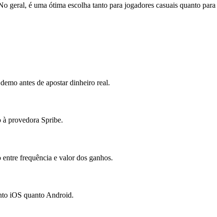
. No geral, é uma ótima escolha tanto para jogadores casuais quanto para
emo antes de apostar dinheiro real.
 à provedora Spribe.
 entre frequência e valor dos ganhos.
anto iOS quanto Android.