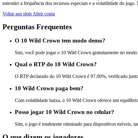
entender a frequência dos recursos especiais e a volatilidade do jogo
Voltar aos slots
Abrir conta
Perguntas Frequentes
O 10 Wild Crown tem modo demo?
Sim, você pode jogar o 10 Wild Crown gratuitamente no modo d
Qual o RTP do 10 Wild Crown?
O RTP declarado do 10 Wild Crown é 97.00%, verificado junto
10 Wild Crown paga bem?
Com volatilidade baixa, o 10 Wild Crown oferece um equilíbrio
Posso jogar 10 Wild Crown no celular?
Sim, o jogo é totalmente otimizado para dispositivos móveis, t
O que dizem os jogadores