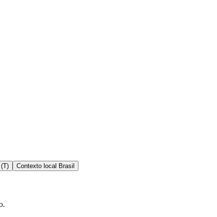
 (T)
Contexto local Brasil
o.