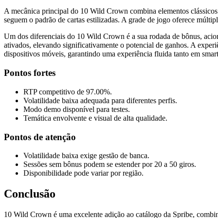
A mecânica principal do 10 Wild Crown combina elementos clássicos c
seguem o padrão de cartas estilizadas. A grade de jogo oferece múltip
Um dos diferenciais do 10 Wild Crown é a sua rodada de bônus, acion
ativados, elevando significativamente o potencial de ganhos. A experi
dispositivos móveis, garantindo uma experiência fluida tanto em smar
Pontos fortes
RTP competitivo de 97.00%.
Volatilidade baixa adequada para diferentes perfis.
Modo demo disponível para testes.
Temática envolvente e visual de alta qualidade.
Pontos de atenção
Volatilidade baixa exige gestão de banca.
Sessões sem bônus podem se estender por 20 a 50 giros.
Disponibilidade pode variar por região.
Conclusão
10 Wild Crown é uma excelente adição ao catálogo da Spribe, combin