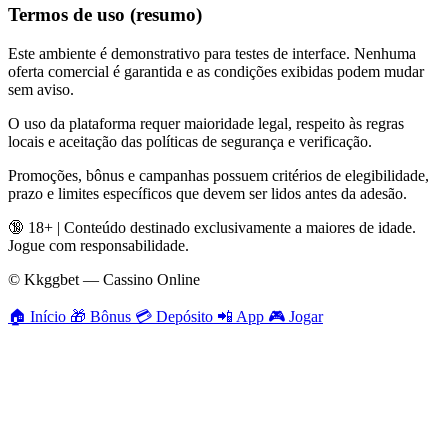
Termos de uso (resumo)
Este ambiente é demonstrativo para testes de interface. Nenhuma
oferta comercial é garantida e as condições exibidas podem mudar
sem aviso.
O uso da plataforma requer maioridade legal, respeito às regras
locais e aceitação das políticas de segurança e verificação.
Promoções, bônus e campanhas possuem critérios de elegibilidade,
prazo e limites específicos que devem ser lidos antes da adesão.
🔞 18+ | Conteúdo destinado exclusivamente a maiores de idade.
Jogue com responsabilidade.
© Kkggbet — Cassino Online
🏠
Início
🎁
Bônus
💳
Depósito
📲
App
🎮
Jogar