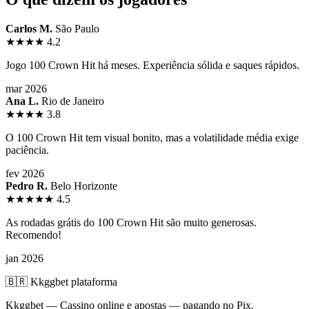
Carlos M.
São Paulo
★★★★
4.2
Jogo 100 Crown Hit há meses. Experiência sólida e saques rápidos.
mar 2026
Ana L.
Rio de Janeiro
★★★★
3.8
O 100 Crown Hit tem visual bonito, mas a volatilidade média exige
paciência.
fev 2026
Pedro R.
Belo Horizonte
★★★★★
4.5
As rodadas grátis do 100 Crown Hit são muito generosas.
Recomendo!
jan 2026
🇧🇷 Kkggbet plataforma
Kkggbet — Cassino online e apostas — pagando no Pix.