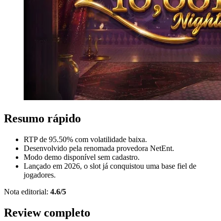
Resumo rápido
RTP de 95.50% com volatilidade baixa.
Desenvolvido pela renomada provedora NetEnt.
Modo demo disponível sem cadastro.
Lançado em 2026, o slot já conquistou uma base fiel de
jogadores.
Nota editorial:
4.6/5
Review completo