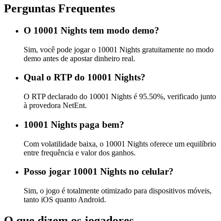
Perguntas Frequentes
O 10001 Nights tem modo demo?
Sim, você pode jogar o 10001 Nights gratuitamente no modo
demo antes de apostar dinheiro real.
Qual o RTP do 10001 Nights?
O RTP declarado do 10001 Nights é 95.50%, verificado junto
à provedora NetEnt.
10001 Nights paga bem?
Com volatilidade baixa, o 10001 Nights oferece um equilíbrio
entre frequência e valor dos ganhos.
Posso jogar 10001 Nights no celular?
Sim, o jogo é totalmente otimizado para dispositivos móveis,
tanto iOS quanto Android.
O que dizem os jogadores