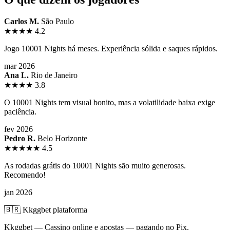
Carlos M.
São Paulo
★★★★
4.2
Jogo 10001 Nights há meses. Experiência sólida e saques rápidos.
mar 2026
Ana L.
Rio de Janeiro
★★★★
3.8
O 10001 Nights tem visual bonito, mas a volatilidade baixa exige
paciência.
fev 2026
Pedro R.
Belo Horizonte
★★★★★
4.5
As rodadas grátis do 10001 Nights são muito generosas.
Recomendo!
jan 2026
🇧🇷 Kkggbet plataforma
Kkggbet — Cassino online e apostas — pagando no Pix.