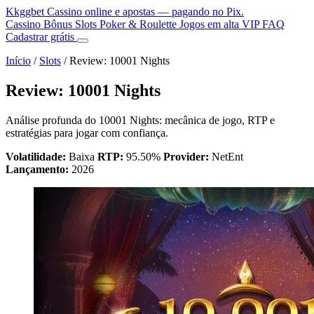
Kkggbet
Cassino online e apostas — pagando no Pix.
Cassino
Bônus
Slots
Poker & Roulette
Jogos em alta
VIP
FAQ
Cadastrar grátis
Início
/
Slots
/
Review: 10001 Nights
Review: 10001 Nights
Análise profunda do 10001 Nights: mecânica de jogo, RTP e
estratégias para jogar com confiança.
Volatilidade:
Baixa
RTP:
95.50%
Provider:
NetEnt
Lançamento:
2026