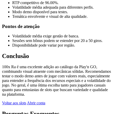
RTP competitivo de 96.00%.
Volatilidade média adequada para diferentes perfis.
Modo demo disponível para testes.
Temática envolvente e visual de alta qualidade.
Pontos de atenção
Volatilidade média exige gestão de banca.
Sessões sem bônus podem se estender por 20 a 50 giros.
Disponibilidade pode variar por região.
Conclusão
100x Ra é uma excelente adição ao catálogo da Play'n GO,
combinando visual atraente com mecânicas sólidas. Recomendamos
testar o modo demo antes de jogar com valores reais, especialmente
para entender a frequência dos recursos especiais e a volatilidade do
jogo. No geral, é uma ótima escolha tanto para jogadores casuais
quanto para entusiastas de slots que buscam variedade e qualidade
na plataforma.
Voltar aos slots
Abrir conta
Perguntas Frequentes