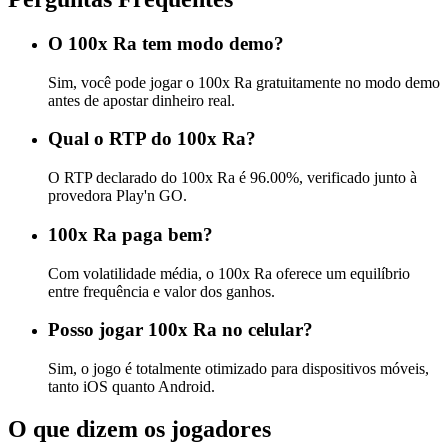
O 100x Ra tem modo demo?
Sim, você pode jogar o 100x Ra gratuitamente no modo demo
antes de apostar dinheiro real.
Qual o RTP do 100x Ra?
O RTP declarado do 100x Ra é 96.00%, verificado junto à
provedora Play'n GO.
100x Ra paga bem?
Com volatilidade média, o 100x Ra oferece um equilíbrio
entre frequência e valor dos ganhos.
Posso jogar 100x Ra no celular?
Sim, o jogo é totalmente otimizado para dispositivos móveis,
tanto iOS quanto Android.
O que dizem os jogadores