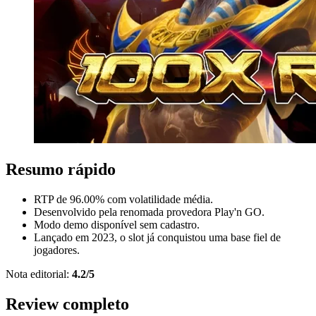
Resumo rápido
RTP de 96.00% com volatilidade média.
Desenvolvido pela renomada provedora Play'n GO.
Modo demo disponível sem cadastro.
Lançado em 2023, o slot já conquistou uma base fiel de
jogadores.
Nota editorial:
4.2/5
Review completo