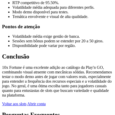
RTP competitivo de 95.50%.
Volatilidade média adequada para diferentes perfis.
Modo demo disponível para testes.
Temática envolvente e visual de alta qualidade.
Pontos de atenção
Volatilidade média exige gestão de banca.
Sessões sem bônus podem se estender por 20 a 50 giros.
Disponibilidade pode variar por região.
Conclusão
10x Fortune é uma excelente adição ao catálogo da Play'n GO,
combinando visual atraente com mecânicas sólidas. Recomendamos
testar o modo demo antes de jogar com valores reais, especialmente
para entender a frequência dos recursos especiais e a volatilidade do
jogo. No geral, é uma ótima escolha tanto para jogadores casuais
quanto para entusiastas de slots que buscam variedade e qualidade
na plataforma.
Voltar aos slots
Abrir conta
Perguntas Frequentes