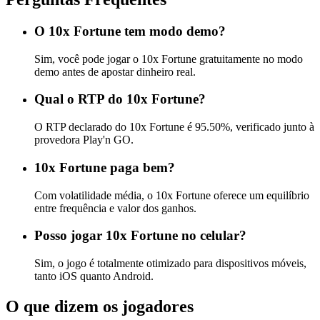
O 10x Fortune tem modo demo?
Sim, você pode jogar o 10x Fortune gratuitamente no modo
demo antes de apostar dinheiro real.
Qual o RTP do 10x Fortune?
O RTP declarado do 10x Fortune é 95.50%, verificado junto à
provedora Play'n GO.
10x Fortune paga bem?
Com volatilidade média, o 10x Fortune oferece um equilíbrio
entre frequência e valor dos ganhos.
Posso jogar 10x Fortune no celular?
Sim, o jogo é totalmente otimizado para dispositivos móveis,
tanto iOS quanto Android.
O que dizem os jogadores