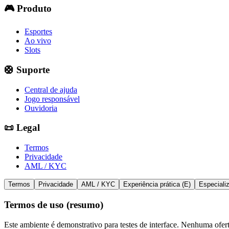
🎮
Produto
Esportes
Ao vivo
Slots
🛟
Suporte
Central de ajuda
Jogo responsável
Ouvidoria
📜
Legal
Termos
Privacidade
AML / KYC
Termos
Privacidade
AML / KYC
Experiência prática (E)
Especiali
Termos de uso (resumo)
Este ambiente é demonstrativo para testes de interface. Nenhuma ofer