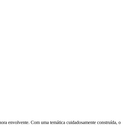
onora envolvente. Com uma temática cuidadosamente construída, o