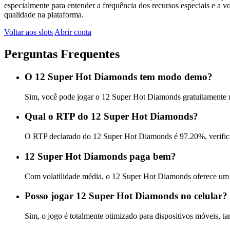
especialmente para entender a frequência dos recursos especiais e a v
qualidade na plataforma.
Voltar aos slots
Abrir conta
Perguntas Frequentes
O 12 Super Hot Diamonds tem modo demo?
Sim, você pode jogar o 12 Super Hot Diamonds gratuitamente n
Qual o RTP do 12 Super Hot Diamonds?
O RTP declarado do 12 Super Hot Diamonds é 97.20%, verific
12 Super Hot Diamonds paga bem?
Com volatilidade média, o 12 Super Hot Diamonds oferece um eq
Posso jogar 12 Super Hot Diamonds no celular?
Sim, o jogo é totalmente otimizado para dispositivos móveis, t