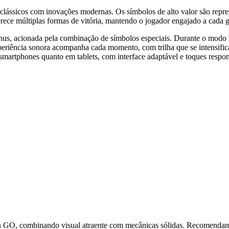
ássicos com inovações modernas. Os símbolos de alto valor são repres
erece múltiplas formas de vitória, mantendo o jogador engajado a cada g
us, acionada pela combinação de símbolos especiais. Durante o modo bô
periência sonora acompanha cada momento, com trilha que se intensifica
 smartphones quanto em tablets, com interface adaptável e toques respon
n GO, combinando visual atraente com mecânicas sólidas. Recomendamo