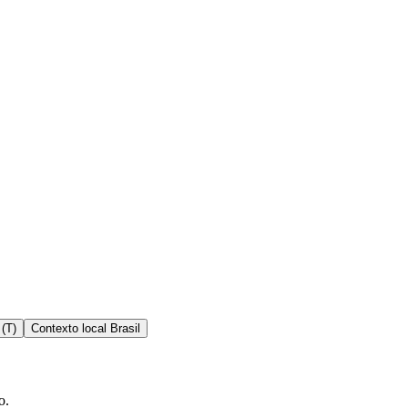
 (T)
Contexto local Brasil
o.