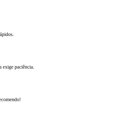
ápidos.
 exige paciência.
Recomendo!