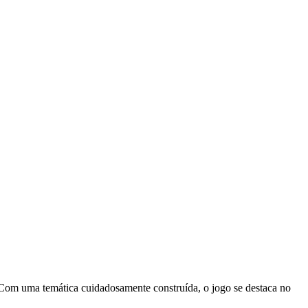
. Com uma temática cuidadosamente construída, o jogo se destaca no