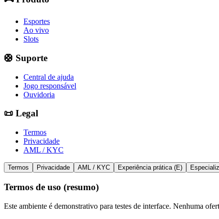
Esportes
Ao vivo
Slots
🛟
Suporte
Central de ajuda
Jogo responsável
Ouvidoria
📜
Legal
Termos
Privacidade
AML / KYC
Termos
Privacidade
AML / KYC
Experiência prática (E)
Especiali
Termos de uso (resumo)
Este ambiente é demonstrativo para testes de interface. Nenhuma ofer