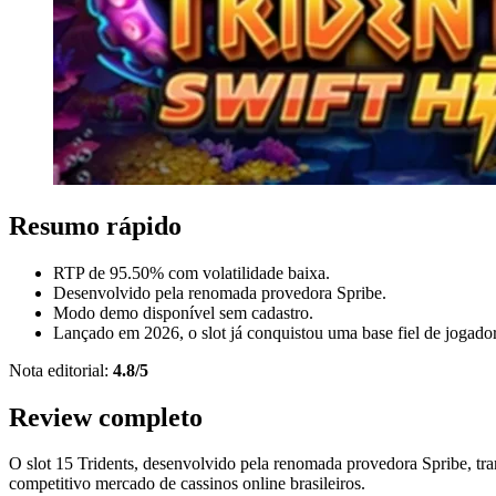
Resumo rápido
RTP de 95.50% com volatilidade baixa.
Desenvolvido pela renomada provedora Spribe.
Modo demo disponível sem cadastro.
Lançado em 2026, o slot já conquistou uma base fiel de jogador
Nota editorial:
4.8/5
Review completo
O slot 15 Tridents, desenvolvido pela renomada provedora Spribe, tr
competitivo mercado de cassinos online brasileiros.