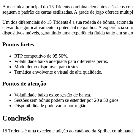
A mecânica principal do 15 Tridents combina elementos clássicos com
seguem o padrão de cartas estilizadas. A grade de jogo oferece múltip
Um dos diferenciais do 15 Tridents é a sua rodada de bônus, acionada
elevando significativamente o potencial de ganhos. A experiência son
dispositivos móveis, garantindo uma experiência fluida tanto em smar
Pontos fortes
RTP competitivo de 95.50%.
Volatilidade baixa adequada para diferentes perfis.
Modo demo disponível para testes.
Temática envolvente e visual de alta qualidade.
Pontos de atenção
Volatilidade baixa exige gestão de banca.
Sessões sem bônus podem se estender por 20 a 50 giros.
Disponibilidade pode variar por região.
Conclusão
15 Tridents é uma excelente adição ao catálogo da Spribe, combinand