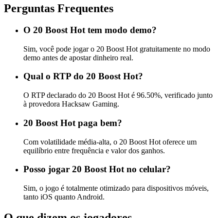
Perguntas Frequentes
O 20 Boost Hot tem modo demo?
Sim, você pode jogar o 20 Boost Hot gratuitamente no modo
demo antes de apostar dinheiro real.
Qual o RTP do 20 Boost Hot?
O RTP declarado do 20 Boost Hot é 96.50%, verificado junto
à provedora Hacksaw Gaming.
20 Boost Hot paga bem?
Com volatilidade média-alta, o 20 Boost Hot oferece um
equilíbrio entre frequência e valor dos ganhos.
Posso jogar 20 Boost Hot no celular?
Sim, o jogo é totalmente otimizado para dispositivos móveis,
tanto iOS quanto Android.
O que dizem os jogadores