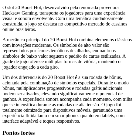
O slot 20 Boost Hot, desenvolvido pela renomada provedora
Hacksaw Gaming, transporta os jogadores para uma experiência
visual e sonora envolvente. Com uma temática cuidadosamente
construída, o jogo se destaca no competitivo mercado de cassinos
online brasileiros.
A mecânica principal do 20 Boost Hot combina elementos clássicos
com inovações modernas. Os símbolos de alto valor são
representados por ícones temáticos detalhados, enquanto os
símbolos de baixo valor seguem o padrão de cartas estilizadas. A
grade de jogo oferece múltiplas formas de vitória, mantendo o
jogador engajado a cada giro.
Um dos diferenciais do 20 Boost Hot é a sua rodada de bônus,
acionada pela combinação de símbolos especiais. Durante o modo
bônus, multiplicadores progressivos e rodadas grátis adicionais
podem ser ativados, elevando significativamente o potencial de
ganhos. A experiência sonora acompanha cada momento, com trilha
que se intensifica durante as rodadas de alta tensão. O jogo foi
totalmente otimizado para dispositivos móveis, garantindo uma
experiência fluida tanto em smartphones quanto em tablets, com
interface adaptável e toques responsivos.
Pontos fortes