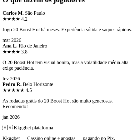
Carlos M.
São Paulo
★★★★
4.2
Jogo 20 Boost Hot há meses. Experiência sólida e saques rápidos.
mar 2026
Ana L.
Rio de Janeiro
★★★★
3.8
O 20 Boost Hot tem visual bonito, mas a volatilidade média-alta
exige paciência.
fev 2026
Pedro R.
Belo Horizonte
★★★★★
4.5
As rodadas grátis do 20 Boost Hot são muito generosas.
Recomendo!
jan 2026
🇧🇷 Kkggbet plataforma
Kkggbet — Cassino online e apostas — pagando no Pix.