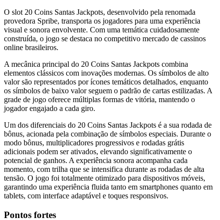
O slot 20 Coins Santas Jackpots, desenvolvido pela renomada
provedora Spribe, transporta os jogadores para uma experiência
visual e sonora envolvente. Com uma temática cuidadosamente
construída, o jogo se destaca no competitivo mercado de cassinos
online brasileiros.
A mecânica principal do 20 Coins Santas Jackpots combina
elementos clássicos com inovações modernas. Os símbolos de alto
valor são representados por ícones temáticos detalhados, enquanto
os símbolos de baixo valor seguem o padrão de cartas estilizadas. A
grade de jogo oferece múltiplas formas de vitória, mantendo o
jogador engajado a cada giro.
Um dos diferenciais do 20 Coins Santas Jackpots é a sua rodada de
bônus, acionada pela combinação de símbolos especiais. Durante o
modo bônus, multiplicadores progressivos e rodadas grátis
adicionais podem ser ativados, elevando significativamente o
potencial de ganhos. A experiência sonora acompanha cada
momento, com trilha que se intensifica durante as rodadas de alta
tensão. O jogo foi totalmente otimizado para dispositivos móveis,
garantindo uma experiência fluida tanto em smartphones quanto em
tablets, com interface adaptável e toques responsivos.
Pontos fortes