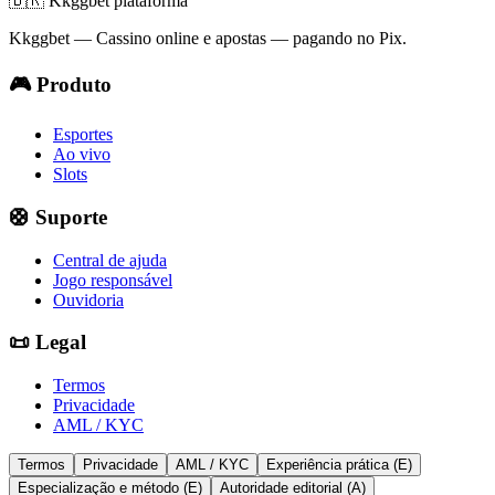
🇧🇷 Kkggbet plataforma
Kkggbet — Cassino online e apostas — pagando no Pix.
🎮
Produto
Esportes
Ao vivo
Slots
🛟
Suporte
Central de ajuda
Jogo responsável
Ouvidoria
📜
Legal
Termos
Privacidade
AML / KYC
Termos
Privacidade
AML / KYC
Experiência prática (E)
Especialização e método (E)
Autoridade editorial (A)