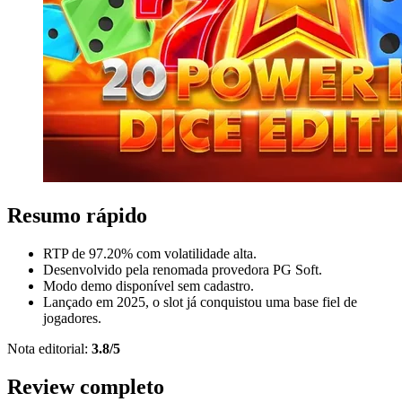
Resumo rápido
RTP de 97.20% com volatilidade alta.
Desenvolvido pela renomada provedora PG Soft.
Modo demo disponível sem cadastro.
Lançado em 2025, o slot já conquistou uma base fiel de
jogadores.
Nota editorial:
3.8/5
Review completo