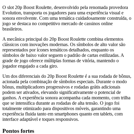
O slot 20p Boost Roulette, desenvolvido pela renomada provedora
Evolution, transporta os jogadores para uma experiência visual e
sonora envolvente. Com uma temática cuidadosamente construída, o
jogo se destaca no competitivo mercado de cassinos online
brasileiros.
A mecânica principal do 20p Boost Roulette combina elementos
clássicos com inovações modernas. Os símbolos de alto valor são
representados por ícones temáticos detalhados, enquanto os
símbolos de baixo valor seguem o padrão de cartas estilizadas. A
grade de jogo oferece múltiplas formas de vitória, mantendo o
jogador engajado a cada giro.
Um dos diferenciais do 20p Boost Roulette é a sua rodada de bônus,
acionada pela combinação de símbolos especiais. Durante o modo
bônus, multiplicadores progressivos e rodadas grátis adicionais
podem ser ativados, elevando significativamente o potencial de
ganhos. A experiência sonora acompanha cada momento, com trilha
que se intensifica durante as rodadas de alta tensão. O jogo foi
totalmente otimizado para dispositivos móveis, garantindo uma
experiência fluida tanto em smartphones quanto em tablets, com
interface adaptável e toques responsivos.
Pontos fortes