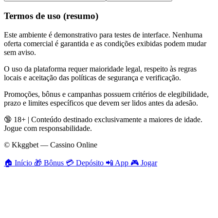
Termos de uso (resumo)
Este ambiente é demonstrativo para testes de interface. Nenhuma
oferta comercial é garantida e as condições exibidas podem mudar
sem aviso.
O uso da plataforma requer maioridade legal, respeito às regras
locais e aceitação das políticas de segurança e verificação.
Promoções, bônus e campanhas possuem critérios de elegibilidade,
prazo e limites específicos que devem ser lidos antes da adesão.
🔞 18+ | Conteúdo destinado exclusivamente a maiores de idade.
Jogue com responsabilidade.
© Kkggbet — Cassino Online
🏠
Início
🎁
Bônus
💳
Depósito
📲
App
🎮
Jogar