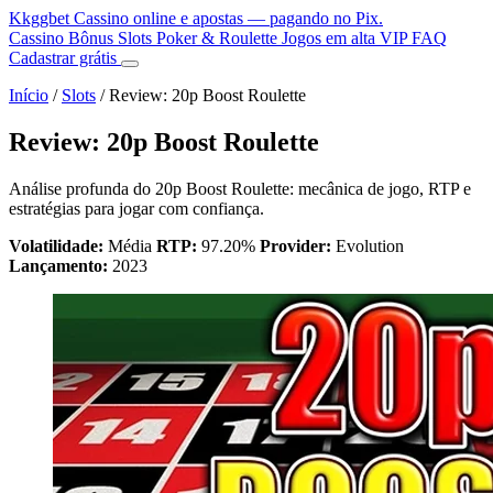
Kkggbet
Cassino online e apostas — pagando no Pix.
Cassino
Bônus
Slots
Poker & Roulette
Jogos em alta
VIP
FAQ
Cadastrar grátis
Início
/
Slots
/
Review: 20p Boost Roulette
Review: 20p Boost Roulette
Análise profunda do 20p Boost Roulette: mecânica de jogo, RTP e
estratégias para jogar com confiança.
Volatilidade:
Média
RTP:
97.20%
Provider:
Evolution
Lançamento:
2023