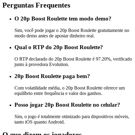
Perguntas Frequentes
O 20p Boost Roulette tem modo demo?
Sim, você pode jogar o 20p Boost Roulette gratuitamente no
modo demo antes de apostar dinheiro real.
Qual o RTP do 20p Boost Roulette?
O RTP declarado do 20p Boost Roulette é 97.20%, verificado
junto à provedora Evolution.
20p Boost Roulette paga bem?
Com volatilidade média, o 20p Boost Roulette oferece um
equilíbrio entre frequência e valor dos ganhos.
Posso jogar 20p Boost Roulette no celular?
Sim, o jogo é totalmente otimizado para dispositivos móveis,
tanto iOS quanto Android.
O que dizem os jogadores