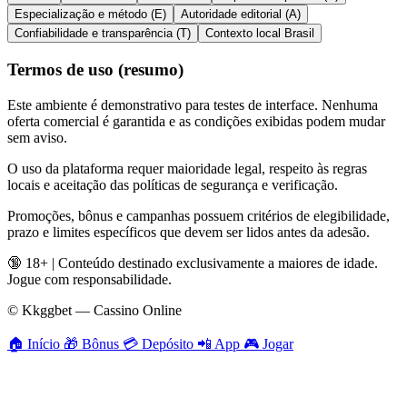
Especialização e método (E)
Autoridade editorial (A)
Confiabilidade e transparência (T)
Contexto local Brasil
Termos de uso (resumo)
Este ambiente é demonstrativo para testes de interface. Nenhuma
oferta comercial é garantida e as condições exibidas podem mudar
sem aviso.
O uso da plataforma requer maioridade legal, respeito às regras
locais e aceitação das políticas de segurança e verificação.
Promoções, bônus e campanhas possuem critérios de elegibilidade,
prazo e limites específicos que devem ser lidos antes da adesão.
🔞 18+ | Conteúdo destinado exclusivamente a maiores de idade.
Jogue com responsabilidade.
© Kkggbet — Cassino Online
🏠
Início
🎁
Bônus
💳
Depósito
📲
App
🎮
Jogar