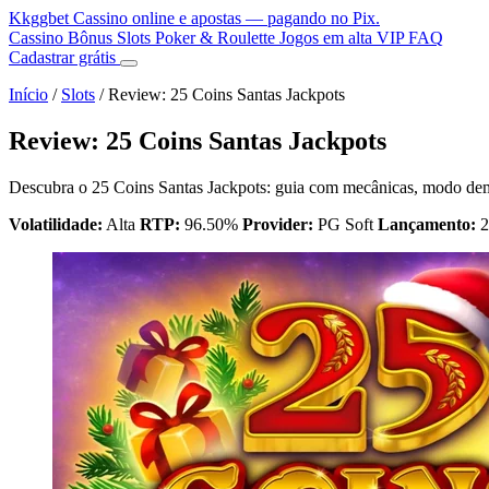
Kkggbet
Cassino online e apostas — pagando no Pix.
Cassino
Bônus
Slots
Poker & Roulette
Jogos em alta
VIP
FAQ
Cadastrar grátis
Início
/
Slots
/
Review: 25 Coins Santas Jackpots
Review: 25 Coins Santas Jackpots
Descubra o 25 Coins Santas Jackpots: guia com mecânicas, modo demo 
Volatilidade:
Alta
RTP:
96.50%
Provider:
PG Soft
Lançamento:
2