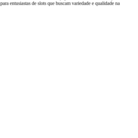
 para entusiastas de slots que buscam variedade e qualidade na