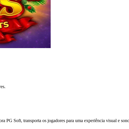
es.
ra PG Soft, transporta os jogadores para uma experiência visual e so