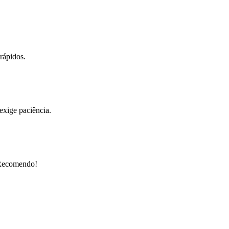
rápidos.
exige paciência.
 Recomendo!