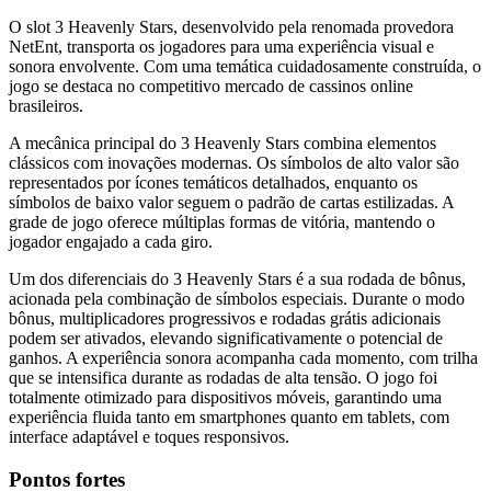
O slot 3 Heavenly Stars, desenvolvido pela renomada provedora
NetEnt, transporta os jogadores para uma experiência visual e
sonora envolvente. Com uma temática cuidadosamente construída, o
jogo se destaca no competitivo mercado de cassinos online
brasileiros.
A mecânica principal do 3 Heavenly Stars combina elementos
clássicos com inovações modernas. Os símbolos de alto valor são
representados por ícones temáticos detalhados, enquanto os
símbolos de baixo valor seguem o padrão de cartas estilizadas. A
grade de jogo oferece múltiplas formas de vitória, mantendo o
jogador engajado a cada giro.
Um dos diferenciais do 3 Heavenly Stars é a sua rodada de bônus,
acionada pela combinação de símbolos especiais. Durante o modo
bônus, multiplicadores progressivos e rodadas grátis adicionais
podem ser ativados, elevando significativamente o potencial de
ganhos. A experiência sonora acompanha cada momento, com trilha
que se intensifica durante as rodadas de alta tensão. O jogo foi
totalmente otimizado para dispositivos móveis, garantindo uma
experiência fluida tanto em smartphones quanto em tablets, com
interface adaptável e toques responsivos.
Pontos fortes