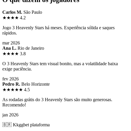
Carlos M.
São Paulo
★★★★
4.2
Jogo 3 Heavenly Stars há meses. Experiência sólida e saques
rápidos.
mar 2026
Ana L.
Rio de Janeiro
★★★★
3.8
O 3 Heavenly Stars tem visual bonito, mas a volatilidade baixa
exige paciência.
fev 2026
Pedro R.
Belo Horizonte
★★★★★
4.5
As rodadas grátis do 3 Heavenly Stars são muito generosas.
Recomendo!
jan 2026
🇧🇷 Kkggbet plataforma