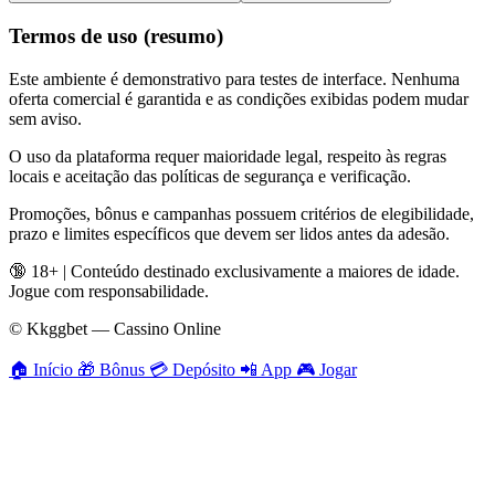
Termos de uso (resumo)
Este ambiente é demonstrativo para testes de interface. Nenhuma
oferta comercial é garantida e as condições exibidas podem mudar
sem aviso.
O uso da plataforma requer maioridade legal, respeito às regras
locais e aceitação das políticas de segurança e verificação.
Promoções, bônus e campanhas possuem critérios de elegibilidade,
prazo e limites específicos que devem ser lidos antes da adesão.
🔞 18+ | Conteúdo destinado exclusivamente a maiores de idade.
Jogue com responsabilidade.
© Kkggbet — Cassino Online
🏠
Início
🎁
Bônus
💳
Depósito
📲
App
🎮
Jogar