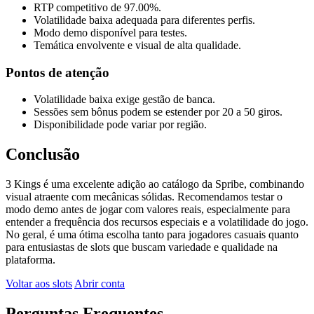
RTP competitivo de 97.00%.
Volatilidade baixa adequada para diferentes perfis.
Modo demo disponível para testes.
Temática envolvente e visual de alta qualidade.
Pontos de atenção
Volatilidade baixa exige gestão de banca.
Sessões sem bônus podem se estender por 20 a 50 giros.
Disponibilidade pode variar por região.
Conclusão
3 Kings é uma excelente adição ao catálogo da Spribe, combinando
visual atraente com mecânicas sólidas. Recomendamos testar o
modo demo antes de jogar com valores reais, especialmente para
entender a frequência dos recursos especiais e a volatilidade do jogo.
No geral, é uma ótima escolha tanto para jogadores casuais quanto
para entusiastas de slots que buscam variedade e qualidade na
plataforma.
Voltar aos slots
Abrir conta
Perguntas Frequentes