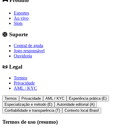
🎮
Produto
Esportes
Ao vivo
Slots
🛟
Suporte
Central de ajuda
Jogo responsável
Ouvidoria
📜
Legal
Termos
Privacidade
AML / KYC
Termos
Privacidade
AML / KYC
Experiência prática (E)
Especialização e método (E)
Autoridade editorial (A)
Confiabilidade e transparência (T)
Contexto local Brasil
Termos de uso (resumo)