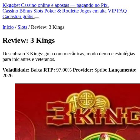
Kkggbet
Cassino online e apostas — pagando no Pix.
Cassino
Bônus
Slots
Poker & Roulette
Jogos em alta
VIP
FAQ
Cadastrar grátis
Início
/
Slots
/
Review: 3 Kings
Review: 3 Kings
Descubra o 3 Kings: guia com mecânicas, modo demo e estratégias
para iniciantes e veteranos.
Volatilidade:
Baixa
RTP:
97.00%
Provider:
Spribe
Lançamento:
2026