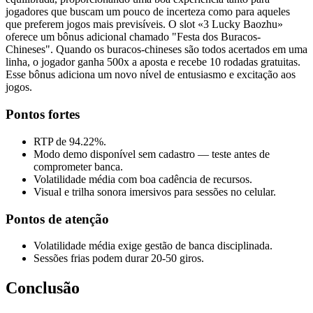
jogadores que buscam um pouco de incerteza como para aqueles
que preferem jogos mais previsíveis. O slot «3 Lucky Baozhu»
oferece um bônus adicional chamado "Festa dos Buracos-
Chineses". Quando os buracos-chineses são todos acertados em uma
linha, o jogador ganha 500x a aposta e recebe 10 rodadas gratuitas.
Esse bônus adiciona um novo nível de entusiasmo e excitação aos
jogos.
Pontos fortes
RTP de 94.22%.
Modo demo disponível sem cadastro — teste antes de
comprometer banca.
Volatilidade média com boa cadência de recursos.
Visual e trilha sonora imersivos para sessões no celular.
Pontos de atenção
Volatilidade média exige gestão de banca disciplinada.
Sessões frias podem durar 20-50 giros.
Conclusão