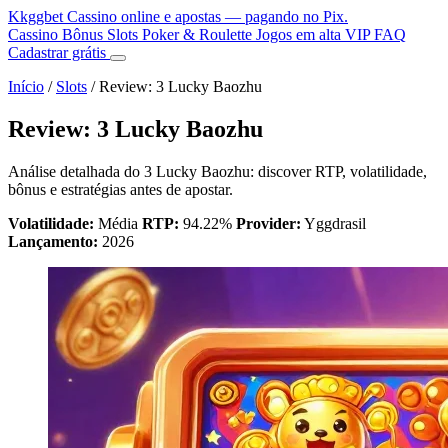
Kkggbet
Cassino online e apostas — pagando no Pix.
Cassino
Bônus
Slots
Poker & Roulette
Jogos em alta
VIP
FAQ
Cadastrar grátis
Início
/
Slots
/
Review: 3 Lucky Baozhu
Review: 3 Lucky Baozhu
Análise detalhada do 3 Lucky Baozhu: discover RTP, volatilidade,
bônus e estratégias antes de apostar.
Volatilidade:
Média
RTP:
94.22%
Provider:
Yggdrasil
Lançamento:
2026