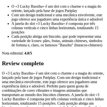
O «3 Lucky Baozhu» é um slot com o charme e a magia do
oriente, lançado pela base de jogos Pariplay
Com um design tradicional e uma mecânica envolvente, este
jogo oferece aos jogadores uma experiência única e adorável
A janela do slot «3 Lucky Baozhu» é composta por três
colunas verticais e cinco linhas horizontais, totalizando 15
posições
Cada posição abriga um biscoito, que pode representar uma
variedade de ícones: pães, frutas, animais chineses, simbolos
de fortuna e, claro, os famosos "Baozhu" (buracos-chineses)
Nota editorial:
4.8/5
Review completo
O «3 Lucky Baozhu» é um slot com o charme e a magia do oriente,
lançado pela base de jogos Pariplay. Com um design tradicional e
uma mecânica envolvente, este jogo oferece aos jogadores uma
experiência única e adorável. Perfeito para quem gosta de
combinações de cores vibrantes e imagens animadas que
transportam ao mundo dos biscoitos chineses. A janela do slot «3
Lucky Baozhu» é composta por três colunas verticais e cinco linhas
horizontais, totalizando 15 posições. Cada posição abriga um