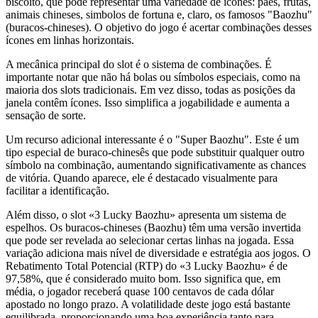
biscoito, que pode representar uma variedade de ícones: pães, frutas,
animais chineses, simbolos de fortuna e, claro, os famosos "Baozhu"
(buracos-chineses). O objetivo do jogo é acertar combinações desses
ícones em linhas horizontais.
A mecânica principal do slot é o sistema de combinações. É
importante notar que não há bolas ou símbolos especiais, como na
maioria dos slots tradicionais. Em vez disso, todas as posições da
janela contêm ícones. Isso simplifica a jogabilidade e aumenta a
sensação de sorte.
Um recurso adicional interessante é o "Super Baozhu". Este é um
tipo especial de buraco-chinesês que pode substituir qualquer outro
símbolo na combinação, aumentando significativamente as chances
de vitória. Quando aparece, ele é destacado visualmente para
facilitar a identificação.
Além disso, o slot «3 Lucky Baozhu» apresenta um sistema de
espelhos. Os buracos-chineses (Baozhu) têm uma versão invertida
que pode ser revelada ao selecionar certas linhas na jogada. Essa
variação adiciona mais nível de diversidade e estratégia aos jogos. O
Rebatimento Total Potencial (RTP) do «3 Lucky Baozhu» é de
97,58%, que é considerado muito bom. Isso significa que, em
média, o jogador receberá quase 100 centavos de cada dólar
apostado no longo prazo. A volatilidade deste jogo está bastante
equilibrada, proporcionando uma boa experiência tanto para