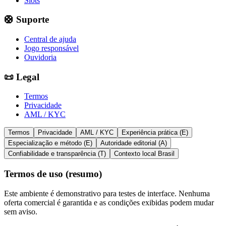
Slots
🛟
Suporte
Central de ajuda
Jogo responsável
Ouvidoria
📜
Legal
Termos
Privacidade
AML / KYC
Termos
Privacidade
AML / KYC
Experiência prática (E)
Especialização e método (E)
Autoridade editorial (A)
Confiabilidade e transparência (T)
Contexto local Brasil
Termos de uso (resumo)
Este ambiente é demonstrativo para testes de interface. Nenhuma
oferta comercial é garantida e as condições exibidas podem mudar
sem aviso.