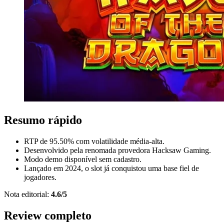
Resumo rápido
RTP de 95.50% com volatilidade média-alta.
Desenvolvido pela renomada provedora Hacksaw Gaming.
Modo demo disponível sem cadastro.
Lançado em 2024, o slot já conquistou uma base fiel de
jogadores.
Nota editorial:
4.6/5
Review completo