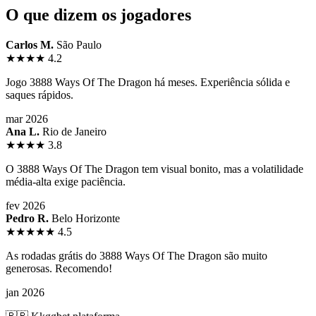
O que dizem os jogadores
Carlos M.
São Paulo
★★★★
4.2
Jogo 3888 Ways Of The Dragon há meses. Experiência sólida e
saques rápidos.
mar 2026
Ana L.
Rio de Janeiro
★★★★
3.8
O 3888 Ways Of The Dragon tem visual bonito, mas a volatilidade
média-alta exige paciência.
fev 2026
Pedro R.
Belo Horizonte
★★★★★
4.5
As rodadas grátis do 3888 Ways Of The Dragon são muito
generosas. Recomendo!
jan 2026