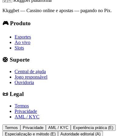
🇧🇷 Kkggbet plataforma
Kkggbet — Cassino online e apostas — pagando no Pix.
🎮
Produto
Esportes
Ao vivo
Slots
🛟
Suporte
Central de ajuda
Jogo responsável
Ouvidoria
📜
Legal
Termos
Privacidade
AML / KYC
Termos
Privacidade
AML / KYC
Experiência prática (E)
Especialização e método (E)
Autoridade editorial (A)