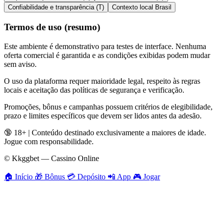
Confiabilidade e transparência (T)
Contexto local Brasil
Termos de uso (resumo)
Este ambiente é demonstrativo para testes de interface. Nenhuma
oferta comercial é garantida e as condições exibidas podem mudar
sem aviso.
O uso da plataforma requer maioridade legal, respeito às regras
locais e aceitação das políticas de segurança e verificação.
Promoções, bônus e campanhas possuem critérios de elegibilidade,
prazo e limites específicos que devem ser lidos antes da adesão.
🔞 18+ | Conteúdo destinado exclusivamente a maiores de idade.
Jogue com responsabilidade.
© Kkggbet — Cassino Online
🏠
Início
🎁
Bônus
💳
Depósito
📲
App
🎮
Jogar