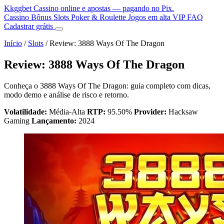
Kkggbet
Cassino online e apostas — pagando no Pix.
Cassino
Bônus
Slots
Poker & Roulette
Jogos em alta
VIP
FAQ
Cadastrar grátis
Início
/
Slots
/
Review: 3888 Ways Of The Dragon
Review: 3888 Ways Of The Dragon
Conheça o 3888 Ways Of The Dragon: guia completo com dicas,
modo demo e análise de risco e retorno.
Volatilidade:
Média-Alta
RTP:
95.50%
Provider:
Hacksaw
Gaming
Lançamento:
2024