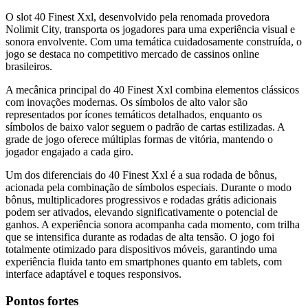
O slot 40 Finest Xxl, desenvolvido pela renomada provedora
Nolimit City, transporta os jogadores para uma experiência visual e
sonora envolvente. Com uma temática cuidadosamente construída, o
jogo se destaca no competitivo mercado de cassinos online
brasileiros.
A mecânica principal do 40 Finest Xxl combina elementos clássicos
com inovações modernas. Os símbolos de alto valor são
representados por ícones temáticos detalhados, enquanto os
símbolos de baixo valor seguem o padrão de cartas estilizadas. A
grade de jogo oferece múltiplas formas de vitória, mantendo o
jogador engajado a cada giro.
Um dos diferenciais do 40 Finest Xxl é a sua rodada de bônus,
acionada pela combinação de símbolos especiais. Durante o modo
bônus, multiplicadores progressivos e rodadas grátis adicionais
podem ser ativados, elevando significativamente o potencial de
ganhos. A experiência sonora acompanha cada momento, com trilha
que se intensifica durante as rodadas de alta tensão. O jogo foi
totalmente otimizado para dispositivos móveis, garantindo uma
experiência fluida tanto em smartphones quanto em tablets, com
interface adaptável e toques responsivos.
Pontos fortes