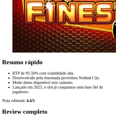
Resumo rápido
RTP de 95.50% com volatilidade alta.
Desenvolvido pela renomada provedora Nolimit City.
Modo demo disponível sem cadastro.
Lançado em 2025, o slot já conquistou uma base fiel de
jogadores.
Nota editorial:
4.4/5
Review completo