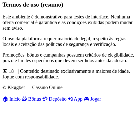
Termos de uso (resumo)
Este ambiente é demonstrativo para testes de interface. Nenhuma
oferta comercial é garantida e as condições exibidas podem mudar
sem aviso.
O uso da plataforma requer maioridade legal, respeito às regras
locais e aceitação das políticas de segurança e verificação.
Promoções, bônus e campanhas possuem critérios de elegibilidade,
prazo e limites específicos que devem ser lidos antes da adesão.
🔞 18+ | Conteúdo destinado exclusivamente a maiores de idade.
Jogue com responsabilidade.
© Kkggbet — Cassino Online
🏠
Início
🎁
Bônus
💳
Depósito
📲
App
🎮
Jogar