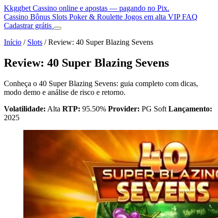
Kkggbet
Cassino online e apostas — pagando no Pix.
Cassino
Bônus
Slots
Poker & Roulette
Jogos em alta
VIP
FAQ
Cadastrar grátis
Início
/
Slots
/
Review: 40 Super Blazing Sevens
Review: 40 Super Blazing Sevens
Conheça o 40 Super Blazing Sevens: guia completo com dicas,
modo demo e análise de risco e retorno.
Volatilidade:
Alta
RTP:
95.50%
Provider:
PG Soft
Lançamento:
2025