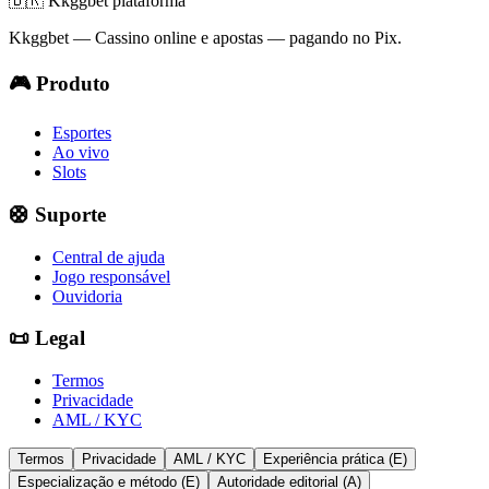
🇧🇷 Kkggbet plataforma
Kkggbet — Cassino online e apostas — pagando no Pix.
🎮
Produto
Esportes
Ao vivo
Slots
🛟
Suporte
Central de ajuda
Jogo responsável
Ouvidoria
📜
Legal
Termos
Privacidade
AML / KYC
Termos
Privacidade
AML / KYC
Experiência prática (E)
Especialização e método (E)
Autoridade editorial (A)