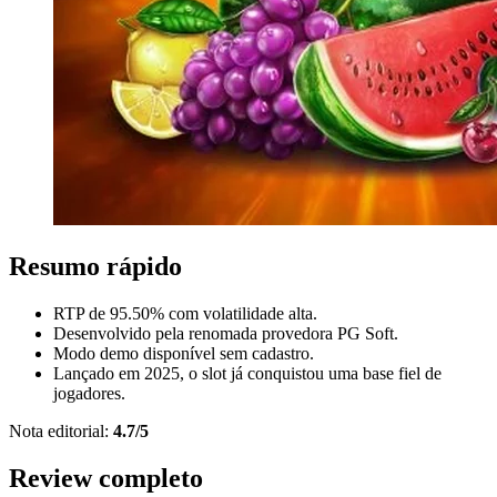
Resumo rápido
RTP de 95.50% com volatilidade alta.
Desenvolvido pela renomada provedora PG Soft.
Modo demo disponível sem cadastro.
Lançado em 2025, o slot já conquistou uma base fiel de
jogadores.
Nota editorial:
4.7/5
Review completo