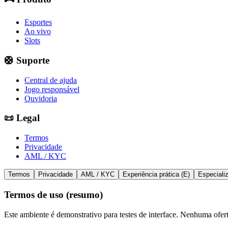
Esportes
Ao vivo
Slots
🛟
Suporte
Central de ajuda
Jogo responsável
Ouvidoria
📜
Legal
Termos
Privacidade
AML / KYC
Termos
Privacidade
AML / KYC
Experiência prática (E)
Especiali
Termos de uso (resumo)
Este ambiente é demonstrativo para testes de interface. Nenhuma ofer