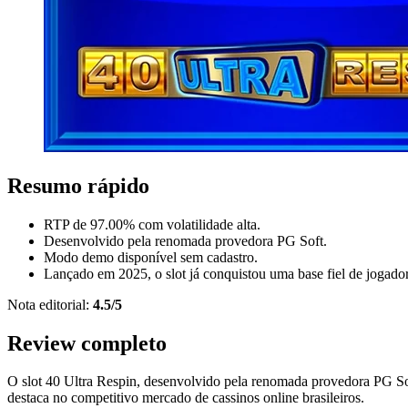
Resumo rápido
RTP de 97.00% com volatilidade alta.
Desenvolvido pela renomada provedora PG Soft.
Modo demo disponível sem cadastro.
Lançado em 2025, o slot já conquistou uma base fiel de jogador
Nota editorial:
4.5/5
Review completo
O slot 40 Ultra Respin, desenvolvido pela renomada provedora PG Sof
destaca no competitivo mercado de cassinos online brasileiros.