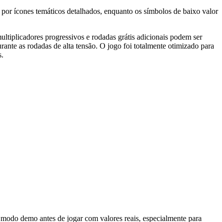
por ícones temáticos detalhados, enquanto os símbolos de baixo valor
tiplicadores progressivos e rodadas grátis adicionais podem ser
ante as rodadas de alta tensão. O jogo foi totalmente otimizado para
s.
modo demo antes de jogar com valores reais, especialmente para