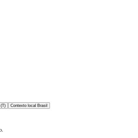
 (T)
Contexto local Brasil
o.