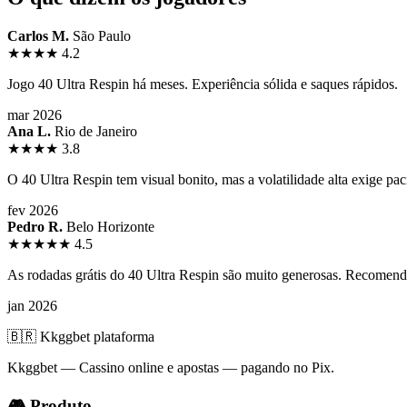
Carlos M.
São Paulo
★★★★
4.2
Jogo 40 Ultra Respin há meses. Experiência sólida e saques rápidos.
mar 2026
Ana L.
Rio de Janeiro
★★★★
3.8
O 40 Ultra Respin tem visual bonito, mas a volatilidade alta exige pac
fev 2026
Pedro R.
Belo Horizonte
★★★★★
4.5
As rodadas grátis do 40 Ultra Respin são muito generosas. Recomend
jan 2026
🇧🇷 Kkggbet plataforma
Kkggbet — Cassino online e apostas — pagando no Pix.
🎮
Produto