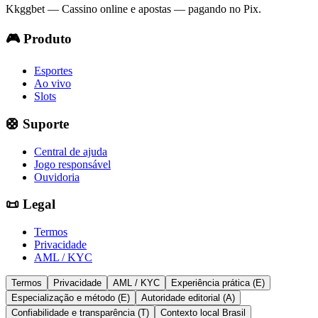
Kkggbet — Cassino online e apostas — pagando no Pix.
🎮
Produto
Esportes
Ao vivo
Slots
🛟
Suporte
Central de ajuda
Jogo responsável
Ouvidoria
📜
Legal
Termos
Privacidade
AML / KYC
Termos
Privacidade
AML / KYC
Experiência prática (E)
Especialização e método (E)
Autoridade editorial (A)
Confiabilidade e transparência (T)
Contexto local Brasil