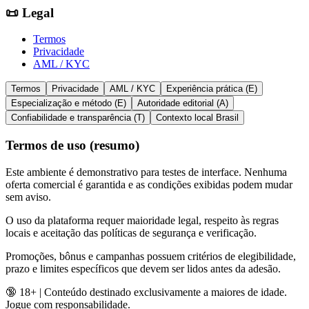
📜
Legal
Termos
Privacidade
AML / KYC
Termos
Privacidade
AML / KYC
Experiência prática (E)
Especialização e método (E)
Autoridade editorial (A)
Confiabilidade e transparência (T)
Contexto local Brasil
Termos de uso (resumo)
Este ambiente é demonstrativo para testes de interface. Nenhuma
oferta comercial é garantida e as condições exibidas podem mudar
sem aviso.
O uso da plataforma requer maioridade legal, respeito às regras
locais e aceitação das políticas de segurança e verificação.
Promoções, bônus e campanhas possuem critérios de elegibilidade,
prazo e limites específicos que devem ser lidos antes da adesão.
🔞 18+ | Conteúdo destinado exclusivamente a maiores de idade.
Jogue com responsabilidade.