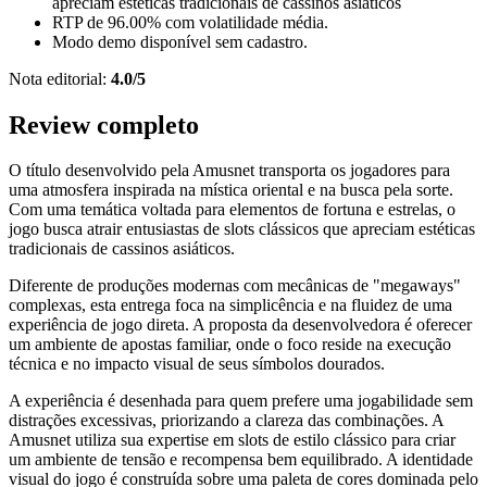
apreciam estéticas tradicionais de cassinos asiáticos
RTP de 96.00% com volatilidade média.
Modo demo disponível sem cadastro.
Nota editorial:
4.0/5
Review completo
O título desenvolvido pela Amusnet transporta os jogadores para
uma atmosfera inspirada na mística oriental e na busca pela sorte.
Com uma temática voltada para elementos de fortuna e estrelas, o
jogo busca atrair entusiastas de slots clássicos que apreciam estéticas
tradicionais de cassinos asiáticos.
Diferente de produções modernas com mecânicas de "megaways"
complexas, esta entrega foca na simplicência e na fluidez de uma
experiência de jogo direta. A proposta da desenvolvedora é oferecer
um ambiente de apostas familiar, onde o foco reside na execução
técnica e no impacto visual de seus símbolos dourados.
A experiência é desenhada para quem prefere uma jogabilidade sem
distrações excessivas, priorizando a clareza das combinações. A
Amusnet utiliza sua expertise em slots de estilo clássico para criar
um ambiente de tensão e recompensa bem equilibrado. A identidade
visual do jogo é construída sobre uma paleta de cores dominada pelo