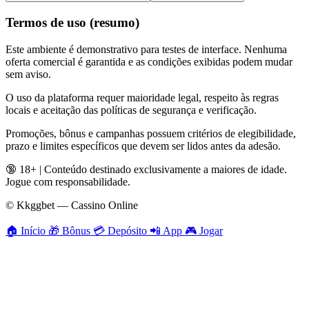
Termos de uso (resumo)
Este ambiente é demonstrativo para testes de interface. Nenhuma
oferta comercial é garantida e as condições exibidas podem mudar
sem aviso.
O uso da plataforma requer maioridade legal, respeito às regras
locais e aceitação das políticas de segurança e verificação.
Promoções, bônus e campanhas possuem critérios de elegibilidade,
prazo e limites específicos que devem ser lidos antes da adesão.
🔞 18+ | Conteúdo destinado exclusivamente a maiores de idade.
Jogue com responsabilidade.
© Kkggbet — Cassino Online
🏠
Início
🎁
Bônus
💳
Depósito
📲
App
🎮
Jogar