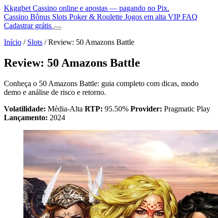
Kkggbet
Cassino online e apostas — pagando no Pix.
Cassino
Bônus
Slots
Poker & Roulette
Jogos em alta
VIP
FAQ
Cadastrar grátis
Início
/
Slots
/
Review: 50 Amazons Battle
Review: 50 Amazons Battle
Conheça o 50 Amazons Battle: guia completo com dicas, modo
demo e análise de risco e retorno.
Volatilidade:
Média-Alta
RTP:
95.50%
Provider:
Pragmatic Play
Lançamento:
2024