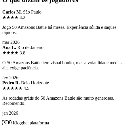
Carlos M.
São Paulo
★★★★
4.2
Jogo 50 Amazons Battle há meses. Experiência sólida e saques
rápidos.
mar 2026
Ana L.
Rio de Janeiro
★★★★
3.8
O 50 Amazons Battle tem visual bonito, mas a volatilidade média-
alta exige paciência.
fev 2026
Pedro R.
Belo Horizonte
★★★★★
4.5
As rodadas grátis do 50 Amazons Battle são muito generosas.
Recomendo!
jan 2026
🇧🇷 Kkggbet plataforma