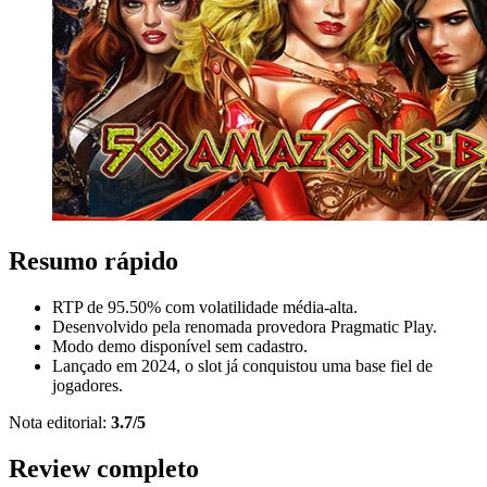
Resumo rápido
RTP de 95.50% com volatilidade média-alta.
Desenvolvido pela renomada provedora Pragmatic Play.
Modo demo disponível sem cadastro.
Lançado em 2024, o slot já conquistou uma base fiel de
jogadores.
Nota editorial:
3.7/5
Review completo