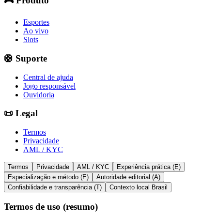
🎮
Produto
Esportes
Ao vivo
Slots
🛟
Suporte
Central de ajuda
Jogo responsável
Ouvidoria
📜
Legal
Termos
Privacidade
AML / KYC
Termos
Privacidade
AML / KYC
Experiência prática (E)
Especialização e método (E)
Autoridade editorial (A)
Confiabilidade e transparência (T)
Contexto local Brasil
Termos de uso (resumo)