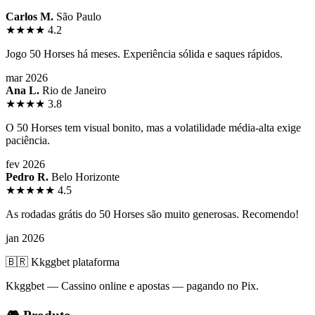
Carlos M.
São Paulo
★★★★
4.2
Jogo 50 Horses há meses. Experiência sólida e saques rápidos.
mar 2026
Ana L.
Rio de Janeiro
★★★★
3.8
O 50 Horses tem visual bonito, mas a volatilidade média-alta exige
paciência.
fev 2026
Pedro R.
Belo Horizonte
★★★★★
4.5
As rodadas grátis do 50 Horses são muito generosas. Recomendo!
jan 2026
🇧🇷 Kkggbet plataforma
Kkggbet — Cassino online e apostas — pagando no Pix.