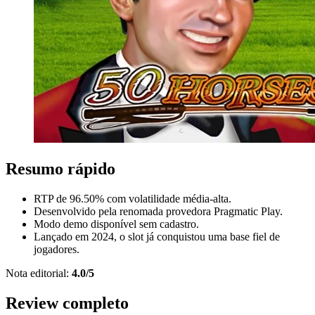
Resumo rápido
RTP de 96.50% com volatilidade média-alta.
Desenvolvido pela renomada provedora Pragmatic Play.
Modo demo disponível sem cadastro.
Lançado em 2024, o slot já conquistou uma base fiel de
jogadores.
Nota editorial:
4.0/5
Review completo