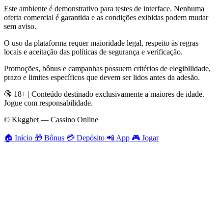
Este ambiente é demonstrativo para testes de interface. Nenhuma
oferta comercial é garantida e as condições exibidas podem mudar
sem aviso.
O uso da plataforma requer maioridade legal, respeito às regras
locais e aceitação das políticas de segurança e verificação.
Promoções, bônus e campanhas possuem critérios de elegibilidade,
prazo e limites específicos que devem ser lidos antes da adesão.
🔞 18+ | Conteúdo destinado exclusivamente a maiores de idade.
Jogue com responsabilidade.
© Kkggbet — Cassino Online
🏠
Início
🎁
Bônus
💳
Depósito
📲
App
🎮
Jogar