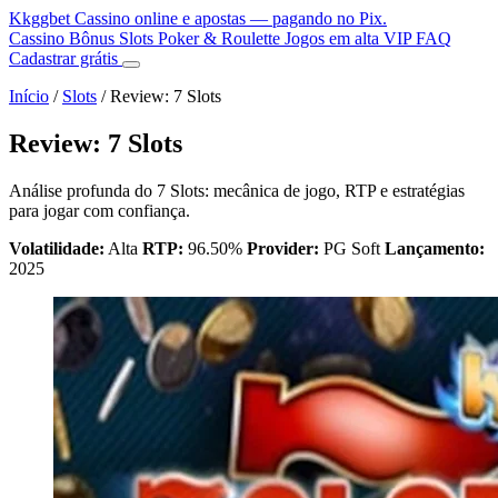
Kkggbet
Cassino online e apostas — pagando no Pix.
Cassino
Bônus
Slots
Poker & Roulette
Jogos em alta
VIP
FAQ
Cadastrar grátis
Início
/
Slots
/
Review: 7 Slots
Review: 7 Slots
Análise profunda do 7 Slots: mecânica de jogo, RTP e estratégias
para jogar com confiança.
Volatilidade:
Alta
RTP:
96.50%
Provider:
PG Soft
Lançamento:
2025