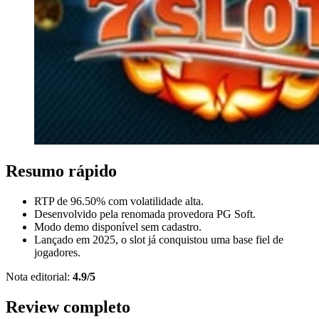
Resumo rápido
RTP de 96.50% com volatilidade alta.
Desenvolvido pela renomada provedora PG Soft.
Modo demo disponível sem cadastro.
Lançado em 2025, o slot já conquistou uma base fiel de
jogadores.
Nota editorial:
4.9/5
Review completo