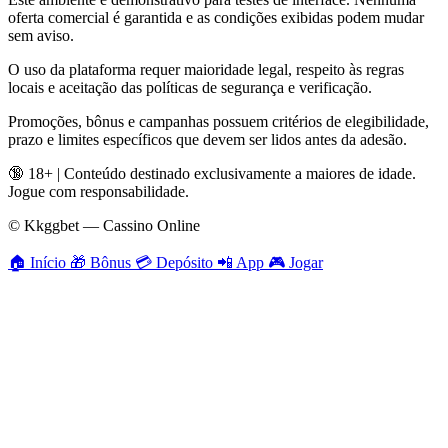
oferta comercial é garantida e as condições exibidas podem mudar
sem aviso.
O uso da plataforma requer maioridade legal, respeito às regras
locais e aceitação das políticas de segurança e verificação.
Promoções, bônus e campanhas possuem critérios de elegibilidade,
prazo e limites específicos que devem ser lidos antes da adesão.
🔞 18+ | Conteúdo destinado exclusivamente a maiores de idade.
Jogue com responsabilidade.
© Kkggbet — Cassino Online
🏠
Início
🎁
Bônus
💳
Depósito
📲
App
🎮
Jogar