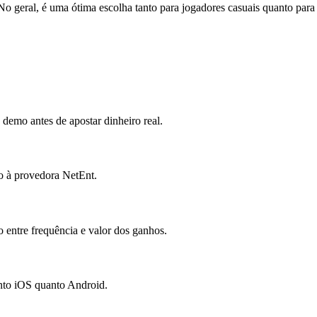
. No geral, é uma ótima escolha tanto para jogadores casuais quanto para
demo antes de apostar dinheiro real.
o à provedora NetEnt.
o entre frequência e valor dos ganhos.
anto iOS quanto Android.