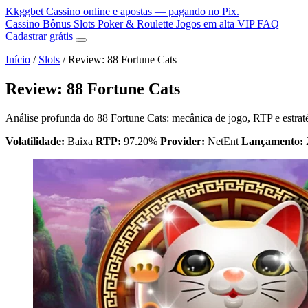
Kkggbet
Cassino online e apostas — pagando no Pix.
Cassino
Bônus
Slots
Poker & Roulette
Jogos em alta
VIP
FAQ
Cadastrar grátis
Início
/
Slots
/
Review: 88 Fortune Cats
Review: 88 Fortune Cats
Análise profunda do 88 Fortune Cats: mecânica de jogo, RTP e estrat
Volatilidade:
Baixa
RTP:
97.20%
Provider:
NetEnt
Lançamento: