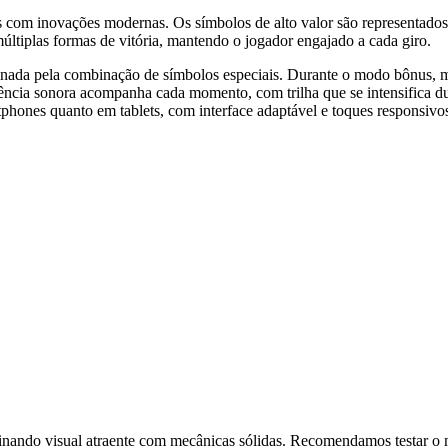
 com inovações modernas. Os símbolos de alto valor são representados
múltiplas formas de vitória, mantendo o jogador engajado a cada giro.
onada pela combinação de símbolos especiais. Durante o modo bônus, mu
ência sonora acompanha cada momento, com trilha que se intensifica dur
tphones quanto em tablets, com interface adaptável e toques responsivo
inando visual atraente com mecânicas sólidas. Recomendamos testar o 