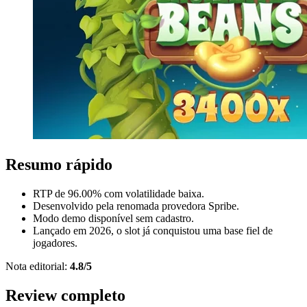
Resumo rápido
RTP de 96.00% com volatilidade baixa.
Desenvolvido pela renomada provedora Spribe.
Modo demo disponível sem cadastro.
Lançado em 2026, o slot já conquistou uma base fiel de
jogadores.
Nota editorial:
4.8/5
Review completo