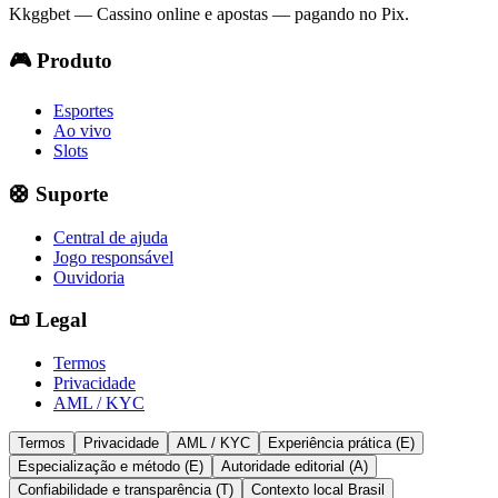
Kkggbet — Cassino online e apostas — pagando no Pix.
🎮
Produto
Esportes
Ao vivo
Slots
🛟
Suporte
Central de ajuda
Jogo responsável
Ouvidoria
📜
Legal
Termos
Privacidade
AML / KYC
Termos
Privacidade
AML / KYC
Experiência prática (E)
Especialização e método (E)
Autoridade editorial (A)
Confiabilidade e transparência (T)
Contexto local Brasil