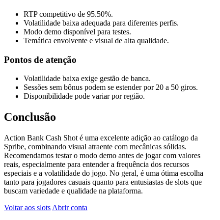
RTP competitivo de 95.50%.
Volatilidade baixa adequada para diferentes perfis.
Modo demo disponível para testes.
Temática envolvente e visual de alta qualidade.
Pontos de atenção
Volatilidade baixa exige gestão de banca.
Sessões sem bônus podem se estender por 20 a 50 giros.
Disponibilidade pode variar por região.
Conclusão
Action Bank Cash Shot é uma excelente adição ao catálogo da
Spribe, combinando visual atraente com mecânicas sólidas.
Recomendamos testar o modo demo antes de jogar com valores
reais, especialmente para entender a frequência dos recursos
especiais e a volatilidade do jogo. No geral, é uma ótima escolha
tanto para jogadores casuais quanto para entusiastas de slots que
buscam variedade e qualidade na plataforma.
Voltar aos slots
Abrir conta