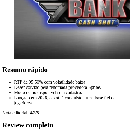
Resumo rápido
RTP de 95.50% com volatilidade baixa.
Desenvolvido pela renomada provedora Spribe.
Modo demo disponível sem cadastro.
Lançado em 2026, o slot já conquistou uma base fiel de
jogadores.
Nota editorial:
4.2/5
Review completo