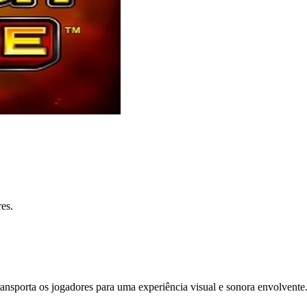
es.
ansporta os jogadores para uma experiência visual e sonora envolvent