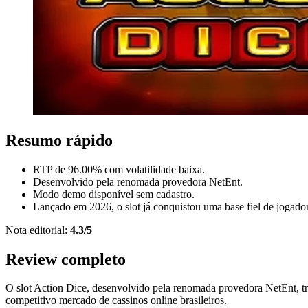
Resumo rápido
RTP de 96.00% com volatilidade baixa.
Desenvolvido pela renomada provedora NetEnt.
Modo demo disponível sem cadastro.
Lançado em 2026, o slot já conquistou uma base fiel de jogador
Nota editorial:
4.3/5
Review completo
O slot Action Dice, desenvolvido pela renomada provedora NetEnt, tr
competitivo mercado de cassinos online brasileiros.