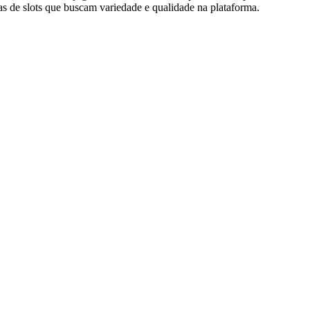
tas de slots que buscam variedade e qualidade na plataforma.