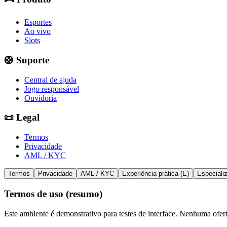
Esportes
Ao vivo
Slots
🛟
Suporte
Central de ajuda
Jogo responsável
Ouvidoria
📜
Legal
Termos
Privacidade
AML / KYC
Termos
Privacidade
AML / KYC
Experiência prática (E)
Especiali
Termos de uso (resumo)
Este ambiente é demonstrativo para testes de interface. Nenhuma ofer