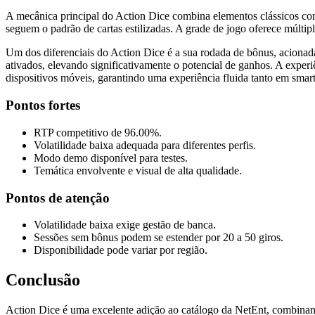
A mecânica principal do Action Dice combina elementos clássicos com
seguem o padrão de cartas estilizadas. A grade de jogo oferece múltip
Um dos diferenciais do Action Dice é a sua rodada de bônus, acionad
ativados, elevando significativamente o potencial de ganhos. A experi
dispositivos móveis, garantindo uma experiência fluida tanto em smar
Pontos fortes
RTP competitivo de 96.00%.
Volatilidade baixa adequada para diferentes perfis.
Modo demo disponível para testes.
Temática envolvente e visual de alta qualidade.
Pontos de atenção
Volatilidade baixa exige gestão de banca.
Sessões sem bônus podem se estender por 20 a 50 giros.
Disponibilidade pode variar por região.
Conclusão
Action Dice é uma excelente adição ao catálogo da NetEnt, combinan