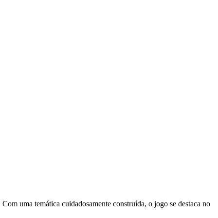
e. Com uma temática cuidadosamente construída, o jogo se destaca no