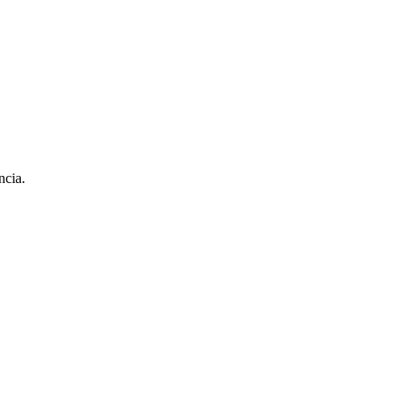
ncia.