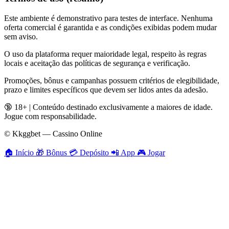
Este ambiente é demonstrativo para testes de interface. Nenhuma
oferta comercial é garantida e as condições exibidas podem mudar
sem aviso.
O uso da plataforma requer maioridade legal, respeito às regras
locais e aceitação das políticas de segurança e verificação.
Promoções, bônus e campanhas possuem critérios de elegibilidade,
prazo e limites específicos que devem ser lidos antes da adesão.
🔞 18+ | Conteúdo destinado exclusivamente a maiores de idade.
Jogue com responsabilidade.
© Kkggbet — Cassino Online
🏠
Início
🎁
Bônus
💳
Depósito
📲
App
🎮
Jogar