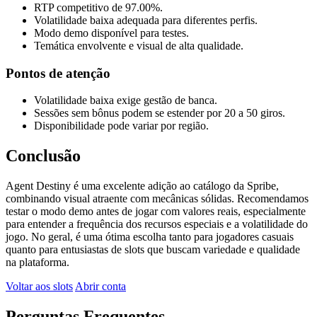
RTP competitivo de 97.00%.
Volatilidade baixa adequada para diferentes perfis.
Modo demo disponível para testes.
Temática envolvente e visual de alta qualidade.
Pontos de atenção
Volatilidade baixa exige gestão de banca.
Sessões sem bônus podem se estender por 20 a 50 giros.
Disponibilidade pode variar por região.
Conclusão
Agent Destiny é uma excelente adição ao catálogo da Spribe,
combinando visual atraente com mecânicas sólidas. Recomendamos
testar o modo demo antes de jogar com valores reais, especialmente
para entender a frequência dos recursos especiais e a volatilidade do
jogo. No geral, é uma ótima escolha tanto para jogadores casuais
quanto para entusiastas de slots que buscam variedade e qualidade
na plataforma.
Voltar aos slots
Abrir conta
Perguntas Frequentes