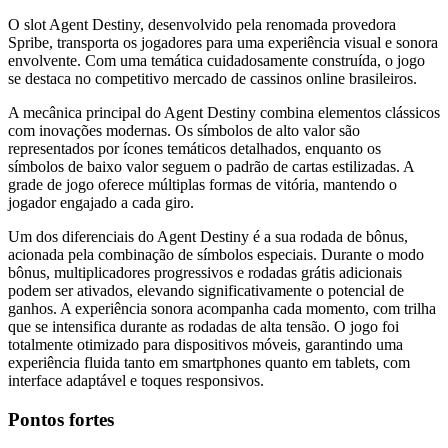
O slot Agent Destiny, desenvolvido pela renomada provedora
Spribe, transporta os jogadores para uma experiência visual e sonora
envolvente. Com uma temática cuidadosamente construída, o jogo
se destaca no competitivo mercado de cassinos online brasileiros.
A mecânica principal do Agent Destiny combina elementos clássicos
com inovações modernas. Os símbolos de alto valor são
representados por ícones temáticos detalhados, enquanto os
símbolos de baixo valor seguem o padrão de cartas estilizadas. A
grade de jogo oferece múltiplas formas de vitória, mantendo o
jogador engajado a cada giro.
Um dos diferenciais do Agent Destiny é a sua rodada de bônus,
acionada pela combinação de símbolos especiais. Durante o modo
bônus, multiplicadores progressivos e rodadas grátis adicionais
podem ser ativados, elevando significativamente o potencial de
ganhos. A experiência sonora acompanha cada momento, com trilha
que se intensifica durante as rodadas de alta tensão. O jogo foi
totalmente otimizado para dispositivos móveis, garantindo uma
experiência fluida tanto em smartphones quanto em tablets, com
interface adaptável e toques responsivos.
Pontos fortes