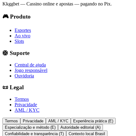
Kkggbet — Cassino online e apostas — pagando no Pix.
🎮
Produto
Esportes
Ao vivo
Slots
🛟
Suporte
Central de ajuda
Jogo responsável
Ouvidoria
📜
Legal
Termos
Privacidade
AML / KYC
Termos
Privacidade
AML / KYC
Experiência prática (E)
Especialização e método (E)
Autoridade editorial (A)
Confiabilidade e transparência (T)
Contexto local Brasil