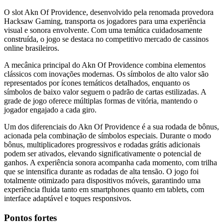
O slot Akn Of Providence, desenvolvido pela renomada provedora
Hacksaw Gaming, transporta os jogadores para uma experiência
visual e sonora envolvente. Com uma temática cuidadosamente
construída, o jogo se destaca no competitivo mercado de cassinos
online brasileiros.
A mecânica principal do Akn Of Providence combina elementos
clássicos com inovações modernas. Os símbolos de alto valor são
representados por ícones temáticos detalhados, enquanto os
símbolos de baixo valor seguem o padrão de cartas estilizadas. A
grade de jogo oferece múltiplas formas de vitória, mantendo o
jogador engajado a cada giro.
Um dos diferenciais do Akn Of Providence é a sua rodada de bônus,
acionada pela combinação de símbolos especiais. Durante o modo
bônus, multiplicadores progressivos e rodadas grátis adicionais
podem ser ativados, elevando significativamente o potencial de
ganhos. A experiência sonora acompanha cada momento, com trilha
que se intensifica durante as rodadas de alta tensão. O jogo foi
totalmente otimizado para dispositivos móveis, garantindo uma
experiência fluida tanto em smartphones quanto em tablets, com
interface adaptável e toques responsivos.
Pontos fortes