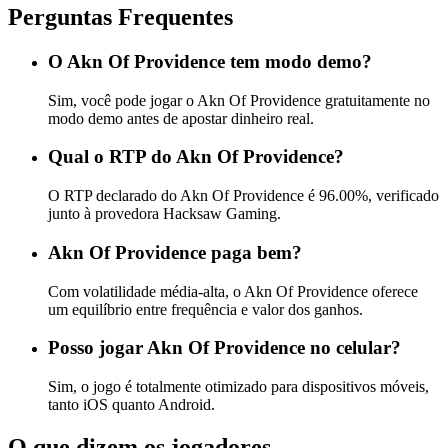
Perguntas Frequentes
O Akn Of Providence tem modo demo?
Sim, você pode jogar o Akn Of Providence gratuitamente no
modo demo antes de apostar dinheiro real.
Qual o RTP do Akn Of Providence?
O RTP declarado do Akn Of Providence é 96.00%, verificado
junto à provedora Hacksaw Gaming.
Akn Of Providence paga bem?
Com volatilidade média-alta, o Akn Of Providence oferece
um equilíbrio entre frequência e valor dos ganhos.
Posso jogar Akn Of Providence no celular?
Sim, o jogo é totalmente otimizado para dispositivos móveis,
tanto iOS quanto Android.
O que dizem os jogadores