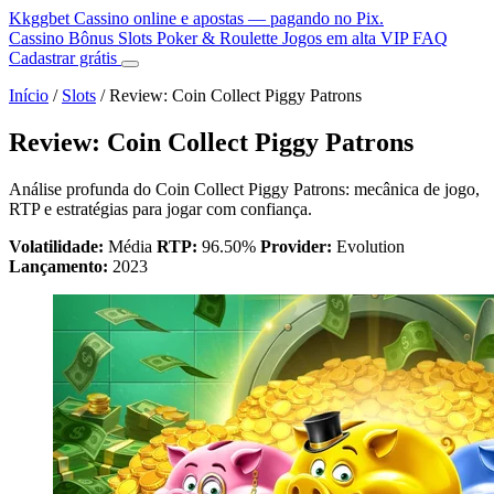
Kkggbet
Cassino online e apostas — pagando no Pix.
Cassino
Bônus
Slots
Poker & Roulette
Jogos em alta
VIP
FAQ
Cadastrar grátis
Início
/
Slots
/
Review: Coin Collect Piggy Patrons
Review: Coin Collect Piggy Patrons
Análise profunda do Coin Collect Piggy Patrons: mecânica de jogo,
RTP e estratégias para jogar com confiança.
Volatilidade:
Média
RTP:
96.50%
Provider:
Evolution
Lançamento:
2023