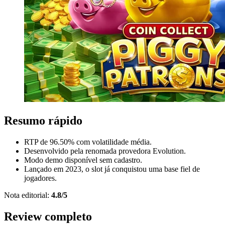
Resumo rápido
RTP de 96.50% com volatilidade média.
Desenvolvido pela renomada provedora Evolution.
Modo demo disponível sem cadastro.
Lançado em 2023, o slot já conquistou uma base fiel de
jogadores.
Nota editorial:
4.8/5
Review completo