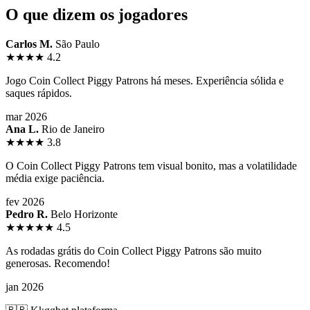
O que dizem os jogadores
Carlos M.
São Paulo
★★★★
4.2
Jogo Coin Collect Piggy Patrons há meses. Experiência sólida e
saques rápidos.
mar 2026
Ana L.
Rio de Janeiro
★★★★
3.8
O Coin Collect Piggy Patrons tem visual bonito, mas a volatilidade
média exige paciência.
fev 2026
Pedro R.
Belo Horizonte
★★★★★
4.5
As rodadas grátis do Coin Collect Piggy Patrons são muito
generosas. Recomendo!
jan 2026